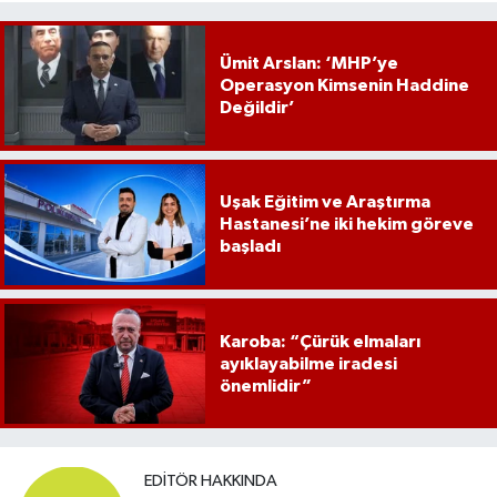
Ümit Arslan: ‘MHP’ye
Operasyon Kimsenin Haddine
Değildir’
Uşak Eğitim ve Araştırma
Hastanesi’ne iki hekim göreve
başladı
Karoba: “Çürük elmaları
ayıklayabilme iradesi
önemlidir”
EDITÖR HAKKINDA