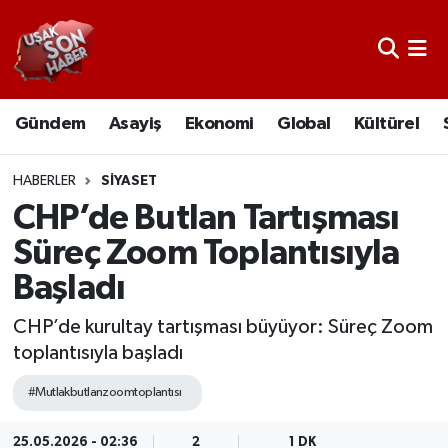
Uşak Nöbetçi Eczaneler
Gündem
Asayiş
Ekonomi
Global
Kültürel
Uşak Hava Durumu
Uşak Namaz Vakitleri
HABERLER
SIYASET
CHP’de Butlan Tartışması
Uşak Trafik Yoğunluk Haritası
Süreç Zoom Toplantısıyla
Başladı
Süper Lig Puan Durumu ve Fikstür
CHP’de kurultay tartışması büyüyor: Süreç Zoom
Tüm Manşetler
toplantısıyla başladı
Son Dakika Haberleri
#Mutlakbutlanzoomtoplantısı
Haber Arşivi
25.05.2026 - 02:36
2
1 DK