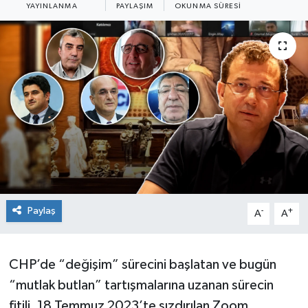
YAYINLANMA
PAYLAŞIM
OKUNMA SÜRESI
Paylaş
-
+
A
A
CHP’de “değişim” sürecini başlatan ve bugün
“mutlak butlan” tartışmalarına uzanan sürecin
fitili, 18 Temmuz 2023’te sızdırılan Zoom