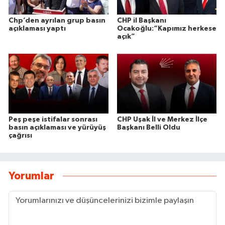
Chp’den ayrılan grup basın
CHP il Başkanı
açıklaması yaptı
Ocakoğlu:“Kapımız herkese
açık”
Peş peşe istifalar sonrası
CHP Uşak İl ve Merkez İlçe
basın açıklaması ve yürüyüş
Başkanı Belli Oldu
çağrısı
Yorumlar