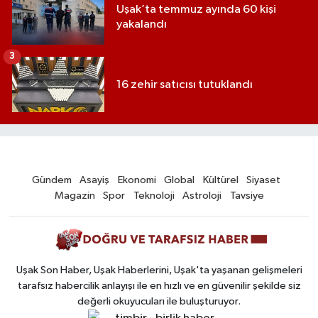
Uşak’ta temmuz ayında 60 kişi
yakalandı
3
16 zehir satıcısı tutuklandı
Gündem
Asayiş
Ekonomi
Global
Kültürel
Siyaset
Magazin
Spor
Teknoloji
Astroloji
Tavsiye
Uşak Son Haber, Uşak Haberlerini, Uşak'ta yaşanan gelişmeleri
tarafsız habercilik anlayışı ile en hızlı ve en güvenilir şekilde siz
değerli okuyucuları ile buluşturuyor.