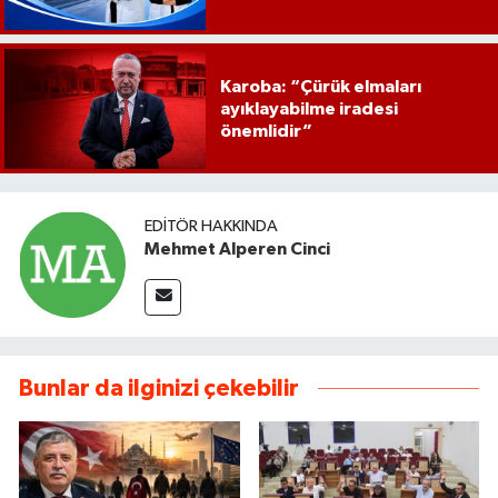
Karoba: “Çürük elmaları
ayıklayabilme iradesi
önemlidir”
EDITÖR HAKKINDA
Mehmet Alperen Cinci
Bunlar da ilginizi çekebilir