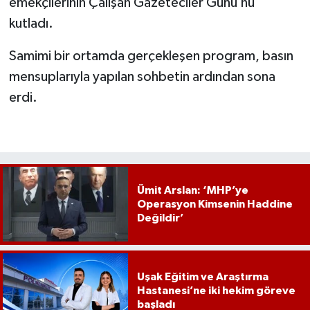
emekçilerinin Çalışan Gazeteciler Günü’nü
kutladı.
Samimi bir ortamda gerçekleşen program, basın
mensuplarıyla yapılan sohbetin ardından sona
erdi.
Ümit Arslan: ‘MHP’ye
Operasyon Kimsenin Haddine
Değildir’
Uşak Eğitim ve Araştırma
Hastanesi’ne iki hekim göreve
başladı