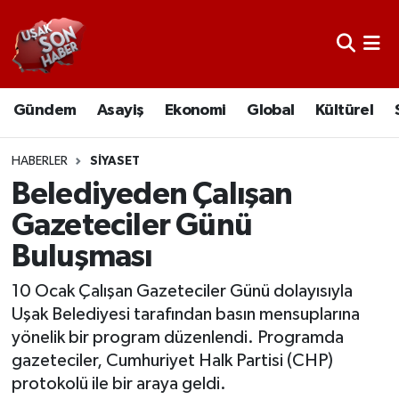
Uşak Nöbetçi Eczaneler
Gündem
Asayiş
Ekonomi
Global
Kültürel
Uşak Hava Durumu
Uşak Namaz Vakitleri
HABERLER
SIYASET
Belediyeden Çalışan
Uşak Trafik Yoğunluk Haritası
Gazeteciler Günü
Buluşması
Süper Lig Puan Durumu ve Fikstür
10 Ocak Çalışan Gazeteciler Günü dolayısıyla
Tüm Manşetler
Uşak Belediyesi tarafından basın mensuplarına
yönelik bir program düzenlendi. Programda
Son Dakika Haberleri
gazeteciler, Cumhuriyet Halk Partisi (CHP)
protokolü ile bir araya geldi.
Haber Arşivi