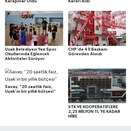
Karapınar Oldu
Kararı Aldı
Uşak Belediyesi Yaz Spor
CHP'de 4 İl Başkanı
Okullarında Eğlenceli
Görevden Alındı
Aktiviteler Sürüyor
Savaş: “20 saatlik faiz,
Uşak’ın bir yıllık bütçesi”
STK VE KOOPERATİFLERE
2,25 MİLYON TL'YE KADAR
HİBE