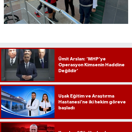
Ümit Arslan: ‘MHP’ye
Operasyon Kimsenin Haddine
Değildir’
Uşak Eğitim ve Araştırma
Hastanesi’ne iki hekim göreve
başladı