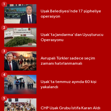
1
Uşak Belediyesi’nde 17 şüpheliye
operasyon
2
Uşak'ta Jandarma'dan Uyuşturucu
Operasyonu
3
Avrupalı Türkler sadece seçim
zamanı hatırlanmamalı
4
Uşak’ta temmuz ayında 60 kişi
yakalandı
5
CHP Uşak Grubu İstifa Kararı Aldı