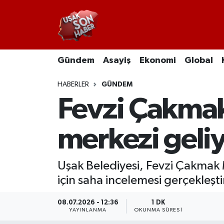
Uşak Nöbetçi Eczaneler
Gündem
Asayiş
Ekonomi
Global
Uşak Hava Durumu
HABERLER
GÜNDEM
Uşak Namaz Vakitleri
Fevzi Çakmak
Uşak Trafik Yoğunluk Haritası
merkezi geli
Süper Lig Puan Durumu ve Fikstür
Uşak Belediyesi, Fevzi Çakmak
Tüm Manşetler
için saha incelemesi gerçekleşti
Son Dakika Haberleri
08.07.2026 - 12:36
1 DK
YAYINLANMA
OKUNMA SÜRESI
Haber Arşivi