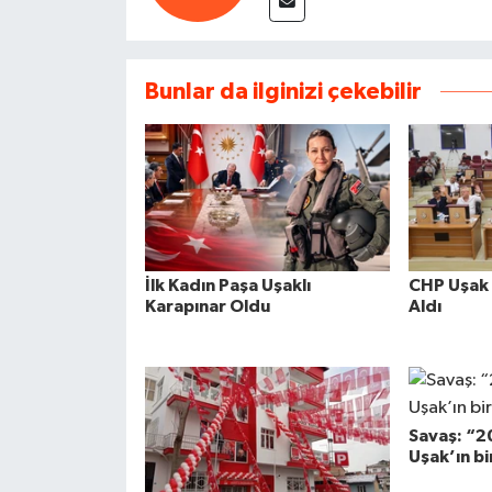
Bunlar da ilginizi çekebilir
İlk Kadın Paşa Uşaklı
CHP Uşak 
Karapınar Oldu
Aldı
Savaş: “20
Uşak’ın bir