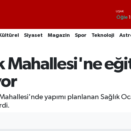
Öğle
1
Kültürel
Siyaset
Magazin
Spor
Teknoloji
Astr
 Mahallesi'ne eğ
yor
 Mahallesi'nde yapımı planlanan Sağlık Oc
rdi.