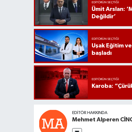
EDITÖRÜN SEÇTIĞI
Ümit Arslan: 
Değildir’
EDITÖRÜN SEÇTIĞI
Uşak Eğitim ve
başladı
EDITÖRÜN SEÇTIĞI
Karoba: “Çürük
EDITÖR HAKKINDA
Mehmet Alperen CİNC