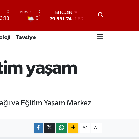
BITCOIN
79.591,74
-1.82
°
9
3:13
DOLAR
45,43620
0.02
EURO
oloji
Tavsiye
53,38690
0.19
STERLİN
61,60380
0.18
G.ALTIN
itim yaşam
6862,09000
0.19
BİST100
14.598,00
0
ağı ve Eğitim Yaşam Merkezi
-
+
A
A