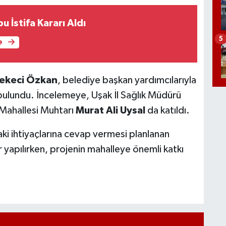
 İstifa Kararı Aldı
5
e
rekeci Özkan
, belediye başkan yardımcılarıyla
 bulundu. İncelemeye, Uşak İl Sağlık Müdürü
Mahallesi Muhtarı
Murat Ali Uysal
da katıldı.
aki ihtiyaçlarına cevap vermesi planlanan
r yapılırken, projenin mahalleye önemli katkı