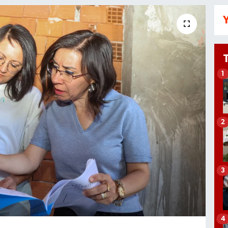
Y
1
2
3
4