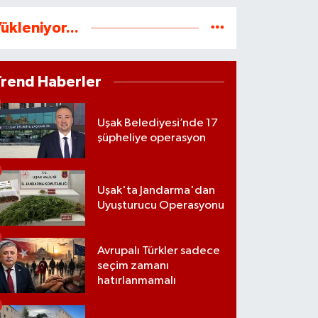
ükleniyor...
Trend Haberler
Uşak Belediyesi’nde 17
şüpheliye operasyon
Uşak'ta Jandarma'dan
Uyuşturucu Operasyonu
Avrupalı Türkler sadece
seçim zamanı
hatırlanmamalı